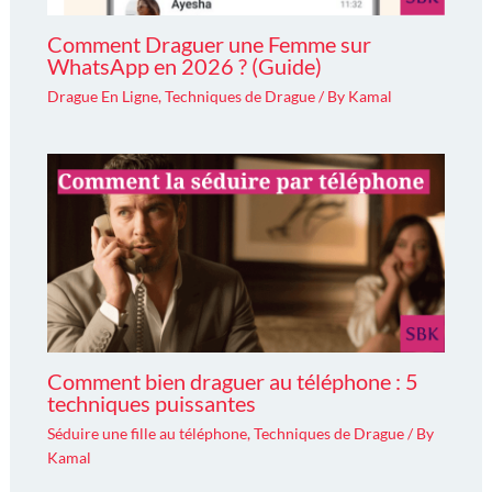
Comment Draguer une Femme sur
WhatsApp en 2026 ? (Guide)
Drague En Ligne
,
Techniques de Drague
/ By
Kamal
Comment bien draguer au téléphone : 5
techniques puissantes
Séduire une fille au téléphone
,
Techniques de Drague
/ By
Kamal