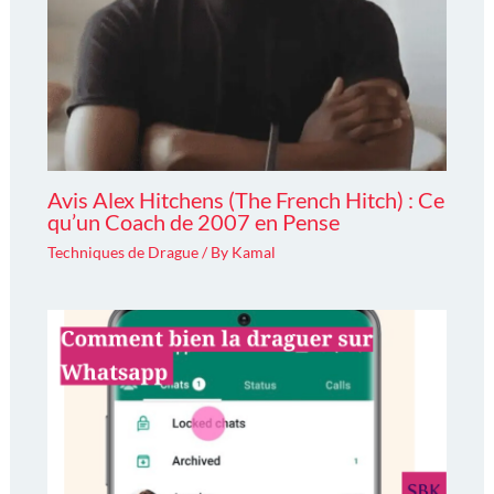
Avis Alex Hitchens (The French Hitch) : Ce
qu’un Coach de 2007 en Pense
Techniques de Drague
/ By
Kamal