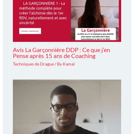
Avis La Garçonnière DDP : Ce que j’en
Pense après 15 ans de Coaching
Techniques de Drague
/ By
Kamal