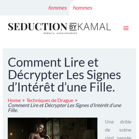
Skip
femmes
hommes
to
content
Comment Lire et
Décrypter Les Signes
d’Intérêt d’une Fille.
Home
Techniques de Drague
Comment Lire et Décrypter Les Signes d’Intérêt d’une
Fille.
Une drôle
de scène
s’est passée