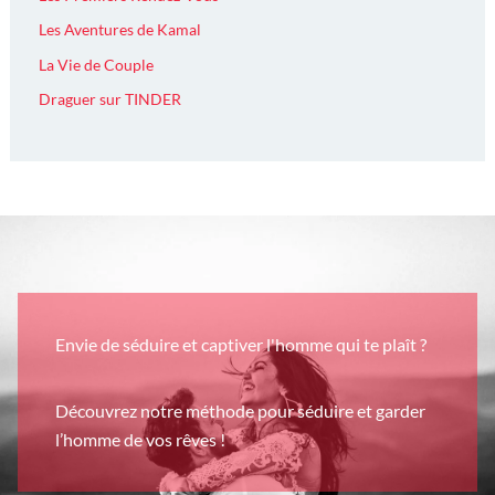
Les Aventures de Kamal
La Vie de Couple
Draguer sur TINDER
Envie de séduire et captiver l'homme qui te plaît ?
Découvrez notre méthode pour séduire et garder
l’homme de vos rêves !