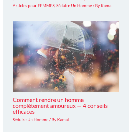
Articles pour FEMMES
,
Séduire Un Homme
/ By
Kamal
Comment rendre un homme
complètement amoureux — 4 conseils
efficaces
Séduire Un Homme
/ By
Kamal